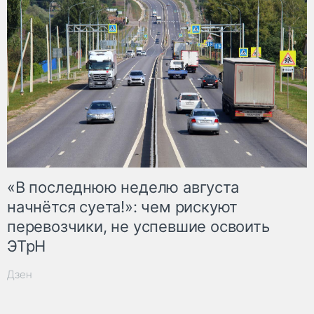
«В последнюю неделю августа
начнётся суета!»: чем рискуют
перевозчики, не успевшие освоить
ЭТрН
Дзен