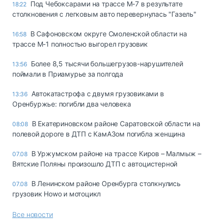
Под Чебоксарами на трассе М-7 в результате
18:22
столкновения с легковым авто перевернулась "Газель"
В Сафоновском округе Смоленской области на
16:58
трассе М-1 полностью выгорел грузовик
Более 8,5 тысячи большегрузов-нарушителей
13:56
поймали в Приамурье за полгода
Автокатастрофа с двумя грузовиками в
13:36
Оренбуржье: погибли два человека
В Екатериновском районе Саратовской области на
08:08
полевой дороге в ДТП с КамАЗом погибла женщина
В Уржумском районе на трассе Киров – Малмыж –
07.08
Вятские Поляны произошло ДТП с автоцистерной
В Ленинском районе Оренбурга столкнулись
07.08
грузовик Howo и мотоцикл
Все новости