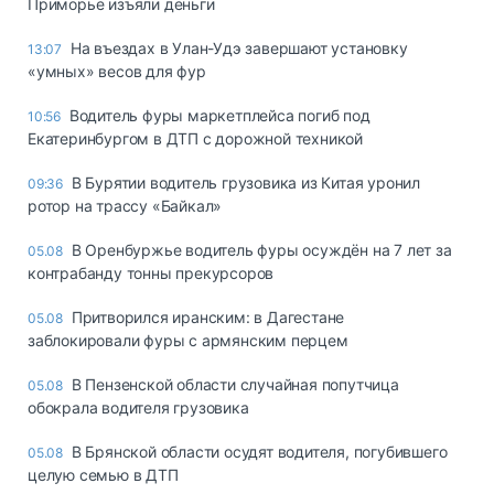
Приморье изъяли деньги
Ha въeздax в Улaн-Удэ зaвepшaют ycтaнoвкy
13:07
«yмныx» вecoв для фyp
Водитель фуры маркетплейса погиб под
10:56
Екатеринбургом в ДТП с дорожной техникой
В Бурятии водитель грузовика из Китая уронил
09:36
ротор на трассу «Байкал»
В Оренбуржье водитель фуры осуждён на 7 лет за
05.08
контрабанду тонны прекурсоров
Притворился иранским: в Дагестане
05.08
заблокировали фуры с армянским перцем
В Пензенской области случайная попутчица
05.08
обокрала водителя грузовика
В Брянской области осудят водителя, погубившего
05.08
целую семью в ДТП