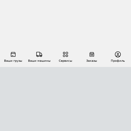
Ваши грузы
Ваши машины
Сервисы
Заказы
Профиль
АВТОМАТИЗАЦИЯ ПЕРЕВОЗОК
Площадки
Заказы
Торги
Тендеры
АТИ-Доки
GPS-мониторинг
АТИ Мессенджер
Цепочки грузов
API ATI.SU
ПОЛЕЗНОЕ