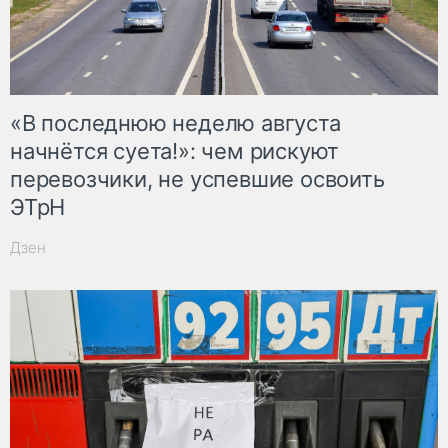
«В последнюю неделю августа
начнётся суета!»: чем рискуют
перевозчики, не успевшие освоить
ЭТрН
Дзен