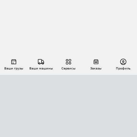
Ваши грузы
Ваши машины
Сервисы
Заказы
Профиль
АВТОМАТИЗАЦИЯ ПЕРЕВОЗОК
Площадки
Заказы
Торги
Тендеры
АТИ-Доки
GPS-мониторинг
АТИ Мессенджер
Цепочки грузов
API ATI.SU