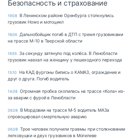
Безопасность и страхование
В Ленинском районе Оренбурга столкнулись
19:08
грузовик Howo и мотоцикл
Дальнобойщик погиб в ДТП с тремя грузовиками
18:06
на трассе М-10 в Тверской области
За секунду затянуло под колёса. В Ленобласти
16:55
грузовик наехал на женщину у пешеходного перехода
На КАД фургоны бились о КАМАЗ, ограждение и
15:10
друг о друга. Погиб водитель
Огромная пробка скопилась на трассе «Кола» из-
14:08
за аварии с фурой в Ленобласти
В Мордовии на трассе М-5 водитель МАЗа
06.08
спровоцировал смертельную аварию
Трое человек получили травмы при столкновении
06.08
легковушки и двух грузовиков в Могилеве