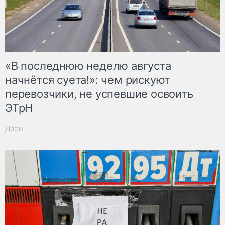
«В последнюю неделю августа
начнётся суета!»: чем рискуют
перевозчики, не успевшие освоить
ЭТрН
Дзен