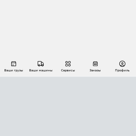
Ваши грузы
Ваши машины
Сервисы
Заказы
Профиль
АВТОМАТИЗАЦИЯ ПЕРЕВОЗОК
Площадки
Заказы
Торги
Тендеры
АТИ-Доки
GPS-мониторинг
АТИ Мессенджер
Цепочки грузов
API ATI.SU