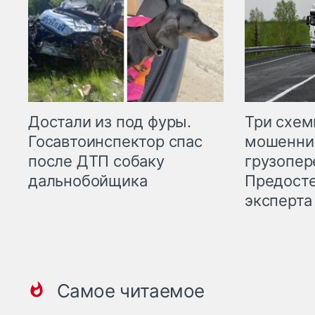
Три схе
Достали из под фуры.
мошенни
Госавтоинспектор спас
грузопер
после ДТП собаку
Предост
дальнобойщика
эксперта
Самое читаемое