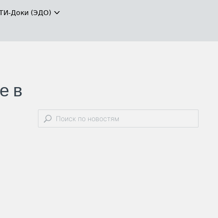
ТИ-Доки (ЭДО)
е в