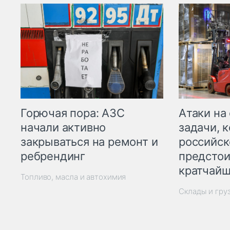
Горючая пора: АЗС
Атаки на
начали активно
задачи, 
закрываться на ремонт и
российск
ребрендинг
предстои
кратчайш
Топливо, масла и автохимия
Склады и гру