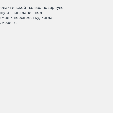
нолахтинской налево повернуло
ину от попадания под
жал к перекрестку, когда
рмозить.