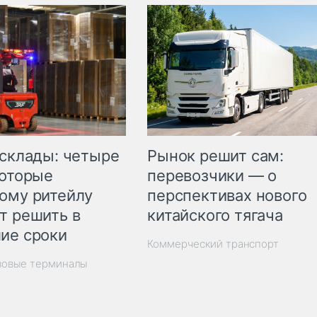
Рынок решит сам:
 склады: четыре
перевозчики — о
которые
перспективах нового
ому ритейлу
китайского тягача
т решить в
ие сроки
Коммерческий транспорт
зовые терминалы