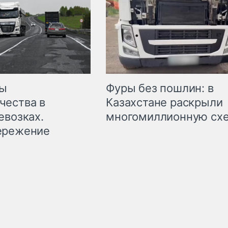
мы
Фуры без пошлин: в
чества в
Казахстане раскрыли
евозках.
многомиллионную сх
ережение