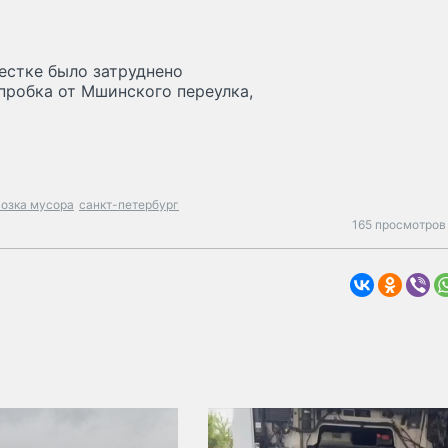
естке было затруднено
пробка от Мшинского переулка,
озка мусора
санкт-петербург
165 просмотров 