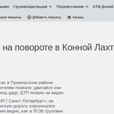
ашин
Грузовладельцам
Перевозчикам
АТИ-Доки
А
Ваши машины
Добавить машину
Заказы
 на повороте в Конной Лахт
сах в Приморском районе
ителям повезло: двигайся они
под удар. ДТП попало на видео.
ЧП | Санкт-Петербург», на
инскую дорогу опрокинулся
я видно, как в 15:36 грузовик