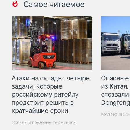
Самое читаемое
Опасные
Атаки на склады: четыре
из Китая.
задачи, которые
отозвали
российскому ритейлу
Dongfeng
предстоит решить в
кратчайшие сроки
Коммерчески
Склады и грузовые терминалы