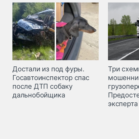
Три схе
Достали из под фуры.
мошенни
Госавтоинспектор спас
грузопер
после ДТП собаку
Предост
дальнобойщика
эксперта