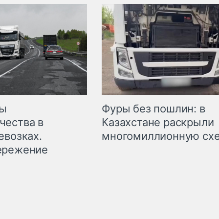
мы
Фуры без пошлин: в
чества в
Казахстане раскрыли
евозках.
многомиллионную сх
ережение