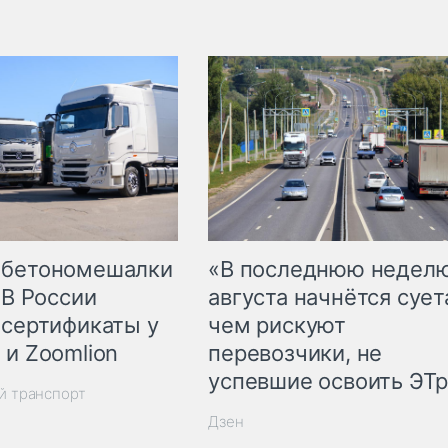
 бетономешалки
«В последнюю недел
 В России
августа начнётся суета
 сертификаты у
чем рискуют
 и Zoomlion
перевозчики, не
успевшие освоить ЭТ
й транспорт
Дзен