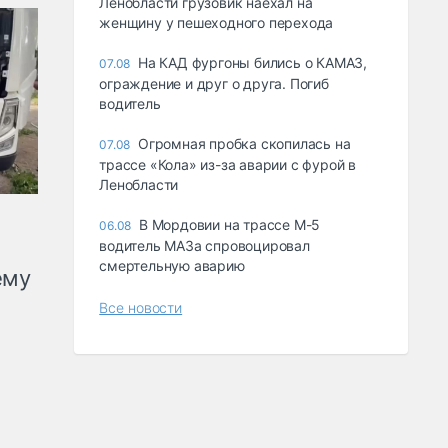
Ленобласти грузовик наехал на
женщину у пешеходного перехода
На КАД фургоны бились о КАМАЗ,
07.08
ограждение и друг о друга. Погиб
водитель
Огромная пробка скопилась на
07.08
трассе «Кола» из-за аварии с фурой в
Ленобласти
В Мордовии на трассе М-5
06.08
водитель МАЗа спровоцировал
смертельную аварию
ему
Все новости