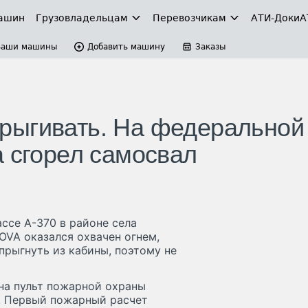
ашин
Грузовладельцам
Перевозчикам
АТИ-Доки
А
Ваши машины
Добавить машину
Заказы
рыгивать. На федеральной
а сгорел самосвал
ссе А-370 в районе села
OVA оказался охвачен огнем,
прыгнуть из кабины, поэтому не
на пульт пожарной охраны
4. Первый пожарный расчет