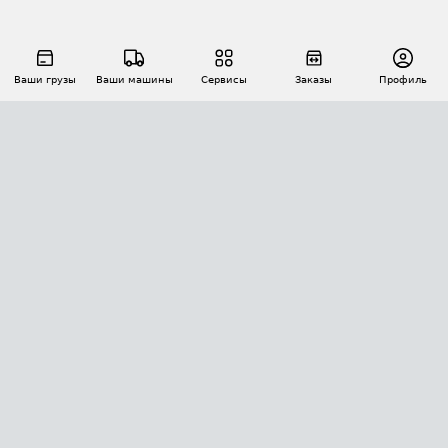
Ваши грузы
Ваши машины
Сервисы
Заказы
Профиль
АВТОМАТИЗАЦИЯ ПЕРЕВОЗОК
Площадки
Заказы
Торги
Тендеры
АТИ-Доки
GPS-мониторинг
АТИ Мессенджер
Цепочки грузов
API ATI.SU
ПОЛЕЗНОЕ
Расчет расстояний
БЕЗОПАСНОСТЬ
Академия ATI.SU
ATI.SU о безопасности
Звезды ATI.SU на вашем сайте
КОНТАКТЫ И ТАРИФЫ
Памятка по проверке контрагентов
Индекс ATI.SU FTL РФ
О системе ATI.SU