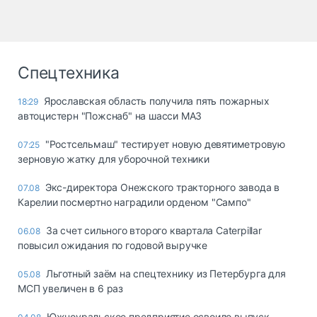
Спецтехника
Ярославская область получила пять пожарных
18:29
автоцистерн "Пожснаб" на шасси МАЗ
"Ростсельмаш" тестирует новую девятиметровую
07:25
зерновую жатку для уборочной техники
Экс-директора Онежского тракторного завода в
07.08
Карелии посмертно наградили орденом "Сампо"
За счет сильного второго квартала Caterpillar
06.08
повысил ожидания по годовой выручке
Льготный заём на спецтехнику из Петербурга для
05.08
МСП увеличен в 6 раз
Южноуральское предприятие освоило выпуск