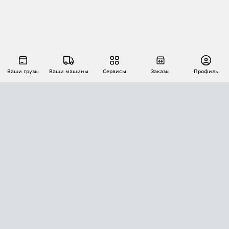
Ваши грузы
Ваши машины
Сервисы
Заказы
Профиль
АВТОМАТИЗАЦИЯ ПЕРЕВОЗОК
Площадки
Заказы
Торги
Тендеры
АТИ-Доки
GPS-мониторинг
АТИ Мессенджер
Цепочки грузов
API ATI.SU
ПОЛЕЗНОЕ
Расчет расстояний
БЕЗОПАСНОСТЬ
Академия ATI.SU