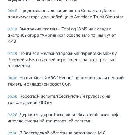
Представлены локации штата Северная Дакота
06:45
для симулятора дальнобойщика American Truck Simulator
Внедрение системы TopLog WMS на складах
07.08
дистрибьютора "Амотивика" обеспечило точный учет
КИЗ
Почти все железнодорожные перевозки между
07.08
Россией и Белоруссией переведены на электронные
документы
На китайской АЭС "Нинде" протестировали первый
06.08
тяжелый складской робот CGN
Robotrack испытал беспилотный грузовик на
05.08
трассе длиной 260 км
Дирекция дорог Рязанской области обновит софт
02.08
интеллектуальной транспортной системы
В Вологодской области на автодороге М-8
02.08