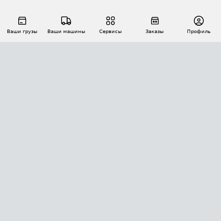
Ваши грузы
Ваши машины
Сервисы
Заказы
Профиль
АВТОМАТИЗАЦИЯ ПЕРЕВОЗОК
Площадки
Заказы
Торги
Тендеры
АТИ-Доки
GPS-мониторинг
АТИ Мессенджер
Цепочки грузов
API ATI.SU
ПОЛЕЗНОЕ
Расчет расстояний
БЕЗОПАСНОСТЬ
Академия ATI.SU
ATI.SU о безопасности
Звезды ATI.SU на вашем сайте
КОНТАКТЫ И ТАРИФЫ
Памятка по проверке контрагентов
Индекс ATI.SU FTL РФ
О системе ATI.SU
Светофор+
Средние ставки
ИНФОРМАЦИЯ