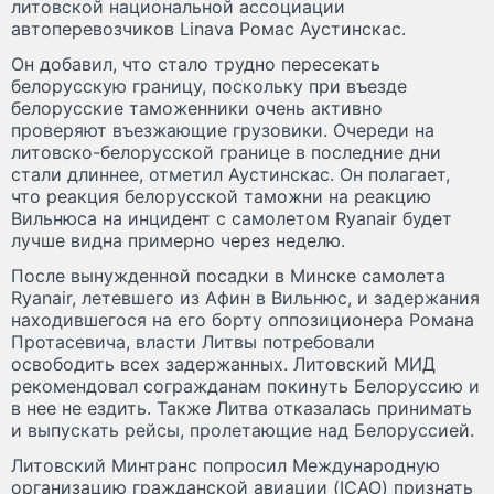
литовской национальной ассоциации
автоперевозчиков Linava Ромас Аустинскас.
Он добавил, что стало трудно пересекать
белорусскую границу, поскольку при въезде
белорусские таможенники очень активно
проверяют въезжающие грузовики. Очереди на
литовско-белорусской границе в последние дни
стали длиннее, отметил Аустинскас. Он полагает,
что реакция белорусской таможни на реакцию
Вильнюса на инцидент с самолетом Ryanair будет
лучше видна примерно через неделю.
После вынужденной посадки в Минске самолета
Ryanair, летевшего из Афин в Вильнюс, и задержания
находившегося на его борту оппозиционера Романа
Протасевича, власти Литвы потребовали
освободить всех задержанных. Литовский МИД
рекомендовал согражданам покинуть Белоруссию и
в нее не ездить. Также Литва отказалась принимать
и выпускать рейсы, пролетающие над Белоруссией.
Литовский Минтранс попросил Международную
организацию гражданской авиации (ICAO) признать