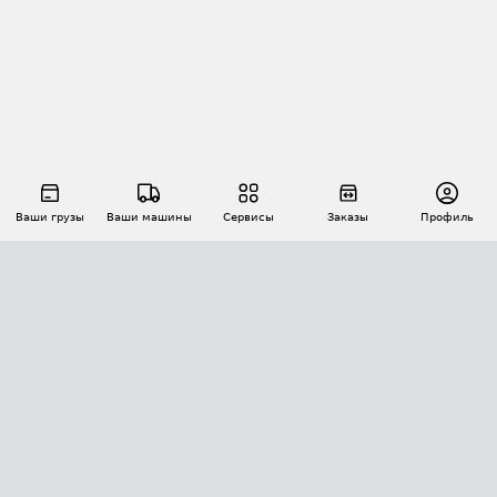
Ваши грузы
Ваши машины
Сервисы
Заказы
Профиль
АВТОМАТИЗАЦИЯ ПЕРЕВОЗОК
Площадки
Заказы
Торги
Тендеры
АТИ-Доки
GPS-мониторинг
АТИ Мессенджер
Цепочки грузов
API ATI.SU
ПОЛЕЗНОЕ