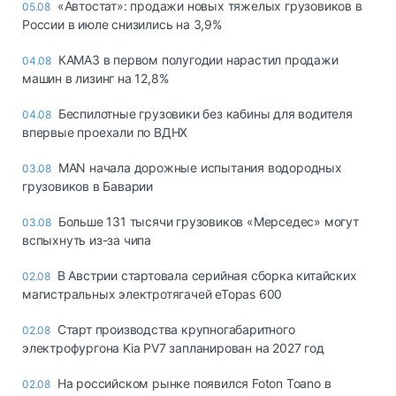
«Автостат»: продажи новых тяжелых грузовиков в
05.08
России в июле снизились на 3,9%
КАМАЗ в первом полугодии нарастил продажи
04.08
машин в лизинг на 12,8%
Беспилотные грузовики без кабины для водителя
04.08
впервые проехали по ВДНХ
MAN начала дорожные испытания водородных
03.08
грузовиков в Баварии
Больше 131 тысячи грузовиков «Мерседес» могут
03.08
вспыхнуть из-за чипа
В Австрии стартовала серийная сборка китайских
02.08
магистральных электротягачей eTopas 600
Старт производства крупногабаритного
02.08
электрофургона Kia PV7 запланирован на 2027 год
На российском рынке появился Foton Toano в
02.08