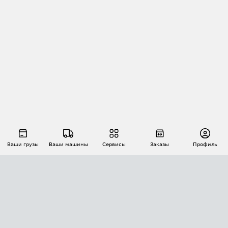
Ваши грузы
Ваши машины
Сервисы
Заказы
Профиль
АВТОМАТИЗАЦИЯ ПЕРЕВОЗОК
Площадки
Заказы
Торги
Тендеры
АТИ-Доки