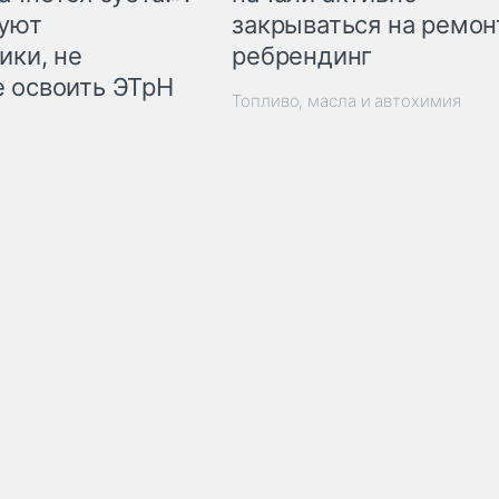
закрываться на ремон
куют
ребрендинг
ики, не
 освоить ЭТрН
Топливо, масла и автохимия