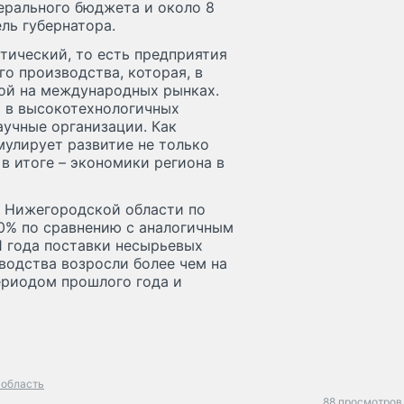
дерального бюджета и около 8
ель губернатора.
етический, то есть предприятия
о производства, которая, в
ой на международных рынках.
о в высокотехнологичных
аучные организации. Как
мулирует развитие не только
 в итоге – экономики региона в
т Нижегородской области по
40% по сравнению с аналогичным
1 года поставки несырьевых
водства возросли более чем на
ериодом прошлого года и
 область
88 просмотров 