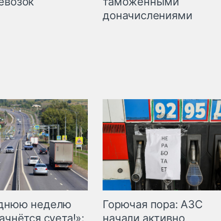
таможенными
евозок
доначислениями
Горючая пора: АЗС
еднюю неделю
начали активно
ачнётся суета!»: