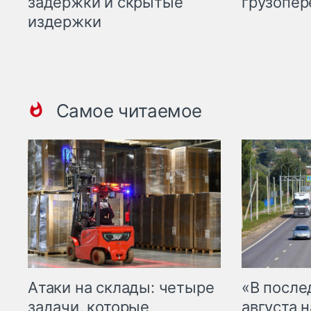
задержки и скрытые
грузопер
издержки
Самое читаемое
Атаки на склады: четыре
«В посл
задачи, которые
августа н