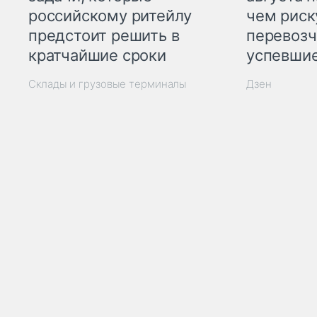
российскому ритейлу
чем рис
предстоит решить в
перевозч
кратчайшие сроки
успевшие
Склады и грузовые терминалы
Дзен