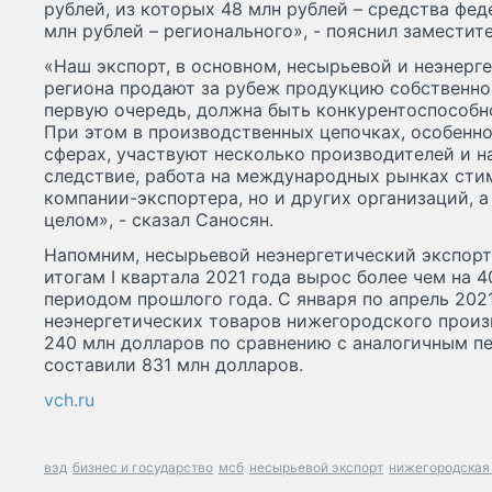
рублей, из которых 48 млн рублей – средства фе
млн рублей – регионального», - пояснил заместит
«Наш экспорт, в основном, несырьевой и неэнерг
региона продают за рубеж продукцию собственног
первую очередь, должна быть конкурентоспособн
При этом в производственных цепочках, особенн
сферах, участвуют несколько производителей и н
следствие, работа на международных рынках сти
компании-экспортера, но и других организаций, а
целом», - сказал Саносян.
Напомним, несырьевой неэнергетический экспор
итогам I квартала 2021 года вырос более чем на 
периодом прошлого года. С января по апрель 202
неэнергетических товаров нижегородского произ
240 млн долларов по сравнению с аналогичным п
составили 831 млн долларов.
vch.ru
вэд
бизнес и государство
мсб
несырьевой экспорт
нижегородская