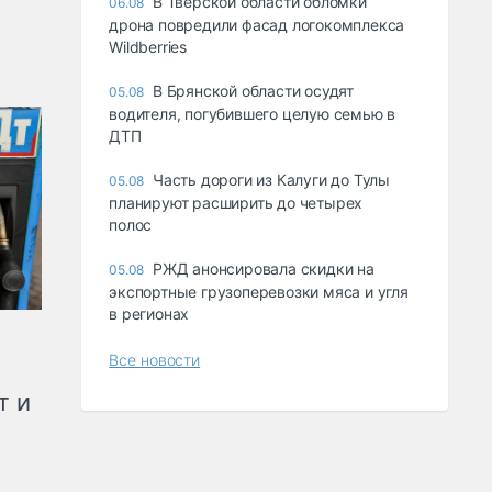
В Тверской области обломки
06.08
дрона повредили фасад логокомплекса
Wildberries
В Брянской области осудят
05.08
водителя, погубившего целую семью в
ДТП
Часть дороги из Калуги до Тулы
05.08
планируют расширить до четырех
полос
РЖД анонсировала скидки на
05.08
экспортные грузоперевозки мяса и угля
в регионах
Все новости
т и