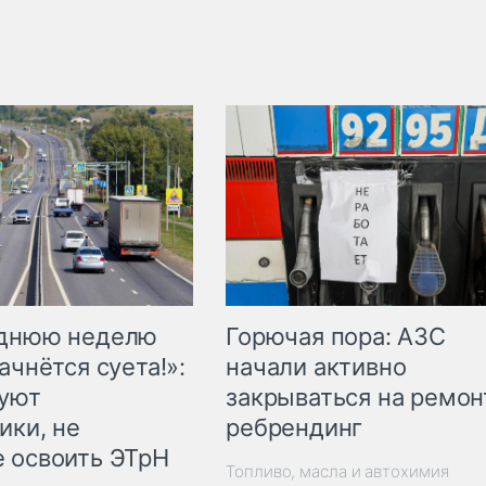
Горючая пора: АЗС
еднюю неделю
начали активно
ачнётся суета!»:
закрываться на ремон
куют
ребрендинг
ики, не
 освоить ЭТрН
Топливо, масла и автохимия