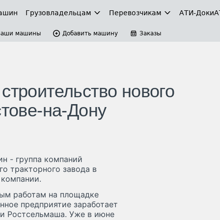
ашин
Грузовладельцам
Перевозчикам
АТИ-Доки
А
Ваши машины
Добавить машину
Заказы
 строительство нового
стове-на-Дону
н - группа компаний
го тракторного завода в
 компании.
ным работам на площадке
енное предприятие заработает
и Ростсельмаша. Уже в июне