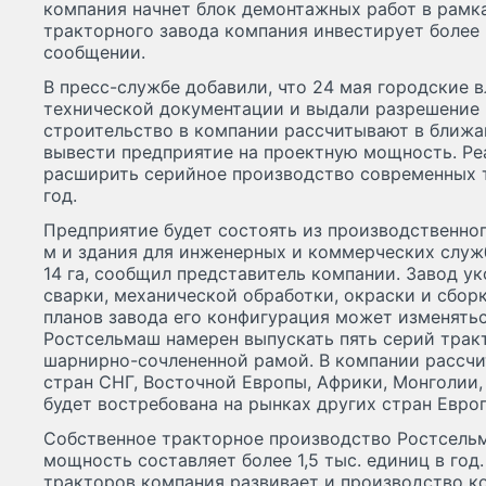
компания начнет блок демонтажных работ в рамка
тракторного завода компания инвестирует более 5
сообщении.
В пресс-службе добавили, что 24 мая городские 
технической документации и выдали разрешение 
строительство в компании рассчитывают в ближай
вывести предприятие на проектную мощность. Ре
расширить серийное производство современных т
год.
Предприятие будет состоять из производственног
м и здания для инженерных и коммерческих служ
14 га, сообщил представитель компании. Завод у
сварки, механической обработки, окраски и сбор
планов завода его конфигурация может изменятьс
Ростсельмаш намерен выпускать пять серий трак
шарнирно-сочлененной рамой. В компании рассчи
стран СНГ, Восточной Европы, Африки, Монголии,
будет востребована на рынках других стран Евро
Собственное тракторное производство Ростсельма
мощность составляет более 1,5 тыс. единиц в год
тракторов компания развивает и производство 