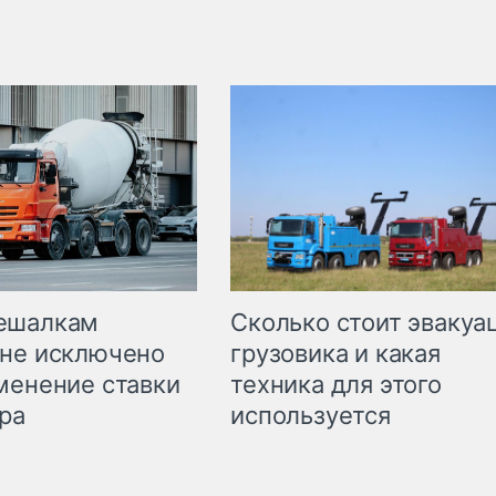
Сколько стоит эвакуа
ешалкам
грузовика и какая
не исключено
техника для этого
менение ставки
используется
ра