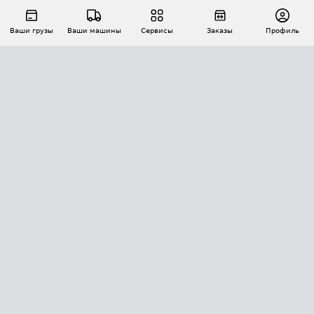
Ваши грузы
Ваши машины
Сервисы
Заказы
Профиль
АВТОМАТИЗАЦИЯ ПЕРЕВОЗОК
Площадки
Заказы
Торги
Тендеры
АТИ-Доки
GPS-мониторинг
АТИ Мессенджер
Цепочки грузов
API ATI.SU
ПОЛЕЗНОЕ
Расчет расстояний
БЕЗОПАСНОСТЬ
Академия ATI.SU
ATI.SU о безопасности
Звезды ATI.SU на вашем сайте
КОНТАКТЫ И ТАРИФЫ
Памятка по проверке контрагентов
Индекс ATI.SU FTL РФ
О системе ATI.SU
Светофор+
Средние ставки
ИНФОРМАЦИЯ
Контактная информация
Страхование