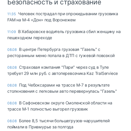
Безопасность и страхование
Человек пострадал при опрокидывании грузовика
11:35
FAM на М-4 «Дон» под Воронежем
В Хабаровске водитель грузовика сбил женщину на
11:09
пешеходном переходе
В центре Петербурга грузовая "Газель" с
08.08
ресторанным меню попала в ДТП с гужевой повозкой
Страховая компания "Пари" через суд в Туле
08.08
требует 29 млн руб. с автоперевозчика Kaz TralServiece
Под Чебоксарами на трассе М-7 в результате
08.08
столкновения с легковым авто перевернулась "Газель"
В Сафоновском округе Смоленской области на
08.08
трассе М-1 полностью выгорел грузовик
Более 8,5 тысячи большегрузов-нарушителей
08.08
поймали в Приамурье за полгода