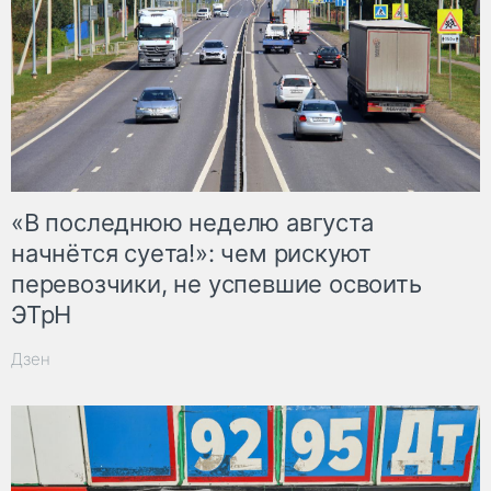
«В последнюю неделю августа
начнётся суета!»: чем рискуют
перевозчики, не успевшие освоить
ЭТрН
Дзен