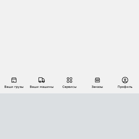
Ваши грузы
Ваши машины
Сервисы
Заказы
Профиль
АВТОМАТИЗАЦИЯ ПЕРЕВОЗОК
Площадки
Заказы
Торги
Тендеры
АТИ-Доки