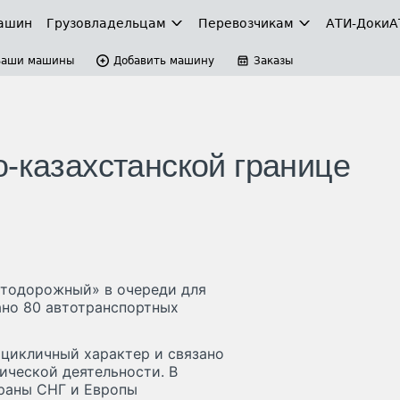
ашин
Грузовладельцам
Перевозчикам
АТИ-Доки
А
Ваши машины
Добавить машину
Заказы
о-казахстанской границе
автодорожный» в очереди для
ано 80 автотранспортных
 цикличный характер и связано
ической деятельности. В
траны СНГ и Европы