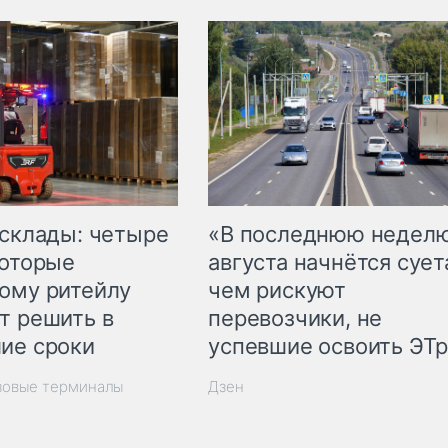
 склады: четыре
«В последнюю недел
которые
августа начнётся суета
ому ритейлу
чем рискуют
т решить в
перевозчики, не
ие сроки
успевшие освоить ЭТ
зовые терминалы
Дзен