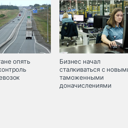
Бизнес начал
тане опять
сталкиваться с новым
контроль
таможенными
евозок
доначислениями