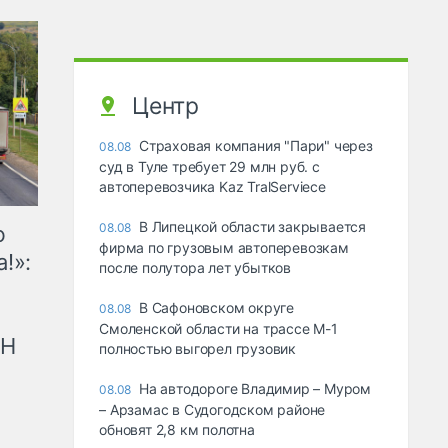
Центр
Страховая компания "Пари" через
08.08
суд в Туле требует 29 млн руб. с
автоперевозчика Kaz TralServiece
В Липецкой области закрывается
08.08
ю
фирма по грузовым автоперевозкам
!»:
после полутора лет убытков
В Сафоновском округе
08.08
Смоленской области на трассе М-1
рН
полностью выгорел грузовик
На автодороге Владимир – Муром
08.08
– Арзамас в Судогодском районе
обновят 2,8 км полотна