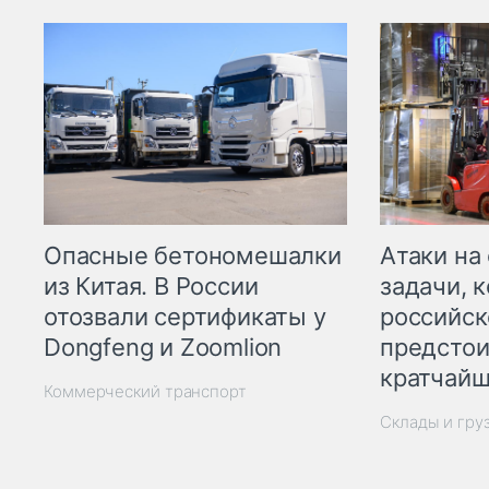
Опасные бетономешалки
Атаки на
из Китая. В России
задачи, 
отозвали сертификаты у
российск
Dongfeng и Zoomlion
предстои
кратчайш
Коммерческий транспорт
Склады и гру