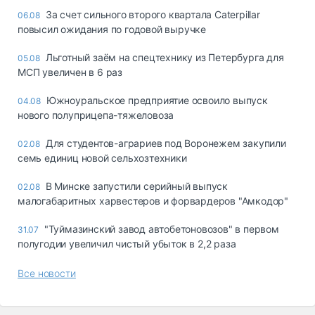
За счет сильного второго квартала Caterpillar
06.08
повысил ожидания по годовой выручке
Льготный заём на спецтехнику из Петербурга для
05.08
МСП увеличен в 6 раз
Южноуральское предприятие освоило выпуск
04.08
нового полуприцепа-тяжеловоза
Для студентов-аграриев под Воронежем закупили
02.08
семь единиц новой сельхозтехники
В Минске запустили серийный выпуск
02.08
малогабаритных харвестеров и форвардеров "Амкодор"
"Туймазинский завод автобетоновозов" в первом
31.07
полугодии увеличил чистый убыток в 2,2 раза
Все новости