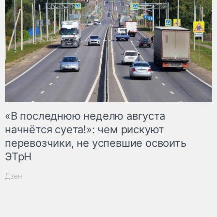
«В последнюю неделю августа
начнётся суета!»: чем рискуют
перевозчики, не успевшие освоить
ЭТрН
Дзен