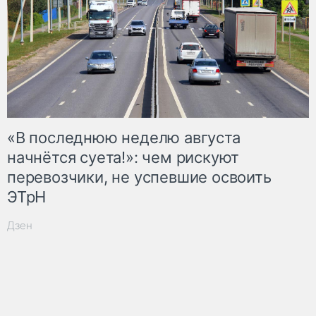
«В последнюю неделю августа
начнётся суета!»: чем рискуют
перевозчики, не успевшие освоить
ЭТрН
Дзен