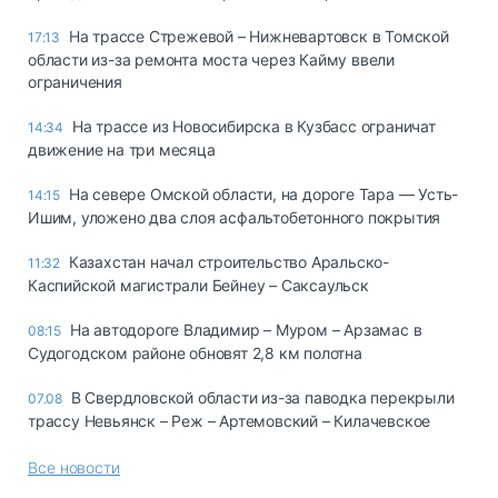
На трассе Стрежевой – Нижневартовск в Томской
17:13
области из-за ремонта моста через Кайму ввели
ограничения
На трассе из Новосибирска в Кузбасс ограничат
14:34
движение на три месяца
На севере Омской области, на дороге Тара — Усть-
14:15
Ишим, уложено два слоя асфальтобетонного покрытия
Казахстан начал строительство Аральско-
11:32
Каспийской магистрали Бейнеу – Саксаульск
На автодороге Владимир – Муром – Арзамас в
08:15
Судогодском районе обновят 2,8 км полотна
В Свердловской области из-за паводка перекрыли
07.08
трассу Невьянск – Реж – Артемовский – Килачевское
Все новости