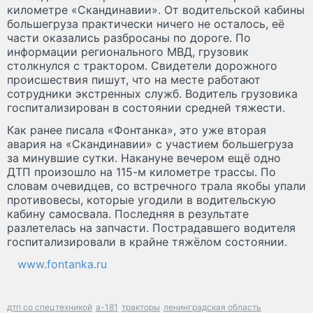
километре «Скандинавии». От водительской кабины
большегруза практически ничего не осталось, её
части оказались разбросаны по дороге. По
информации регионального МВД, грузовик
столкнулся с трактором. Свидетели дорожного
происшествия пишут, что на месте работают
сотрудники экстренных служб. Водитель грузовика
госпитализирован в состоянии средней тяжести.
Как ранее писала «Фонтанка», это уже вторая
авария на «Скандинавии» с участием большегруза
за минувшие сутки. Накануне вечером ещё одно
ДТП произошло на 115-м километре трассы. По
словам очевидцев, со встречного трала якобы упали
противовесы, которые угодили в водительскую
кабину самосвала. Последняя в результате
разлетелась на запчасти. Пострадавшего водителя
госпитализировали в крайне тяжёлом состоянии.
www.fontanka.ru
дтп со спецтехникой
а-181
тракторы
ленинградская область