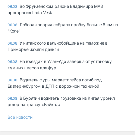
Во Фрунзенском районе Владимира МАЗ
06.08
протаранил Lada Vesta
Лобовая авария собрала пробку больше 8 км на
06.08
"Коле"
У китайского дальнобойщика на таможне в
06.08
Приморье изъяли деньги
Ha въeздax в Улaн-Удэ зaвepшaют ycтaнoвкy
06.08
«yмныx» вecoв для фyp
Водитель фуры маркетплейса погиб под
06.08
Екатеринбургом в ДТП с дорожной техникой
В Бурятии водитель грузовика из Китая уронил
06.08
ротор на трассу «Байкал»
Все новости