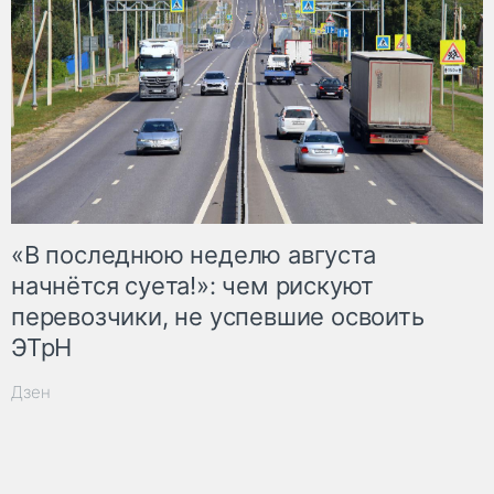
«В последнюю неделю августа
начнётся суета!»: чем рискуют
перевозчики, не успевшие освоить
ЭТрН
Дзен