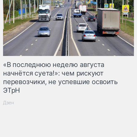
«В последнюю неделю августа
начнётся суета!»: чем рискуют
перевозчики, не успевшие освоить
ЭТрН
Дзен