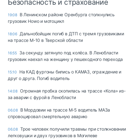
Безопасность и страхование
В Ленинском районе Оренбурга столкнулись
19:08
грузовик Howo и мотоцикл
Дальнобойщик погиб в ДТП с тремя грузовиками
18:06
на трассе М-10 в Тверской области
За секунду затянуло под колёса. В Ленобласти
16:55
грузовик наехал на женщину у пешеходного перехода
На КАД фургоны бились о КАМАЗ, ограждение и
15:10
друг о друга. Погиб водитель
Огромная пробка скопилась на трассе «Кола» из-
14:08
за аварии с фурой в Ленобласти
В Мордовии на трассе М-5 водитель МАЗа
06.08
спровоцировал смертельную аварию
Трое человек получили травмы при столкновении
06.08
легковушки и двух грузовиков в Могилеве