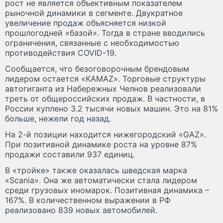
рост не является объективным показателем
рыночной динамики в сегменте. Двукратное
увеличение продаж объясняется низкой
прошлогодней «базой». Тогда в стране вводились
ограничения, связанные с необходимостью
противодействия COVID-19.
Сообщается, что безоговорочным брендовым
лидером остается «KAMAZ». Торговые структуры
автогиганта из Набережных Челнов реализовали
треть от общероссийских продаж. В частности, в
России куплено 3.2 тысячи новых машин. Это на 81%
больше, нежели год назад.
На 2-й позиции находится нижегородский «GAZ».
При позитивной динамике роста на уровне 87%
продажи составили 937 единиц.
В «тройке» также оказалась шведская марка
«Scania». Она же автоматически стала лидером
среди грузовых иномарок. Позитивная динамика –
167%. В количественном выражении в РФ
реализовано 839 новых автомобилей.