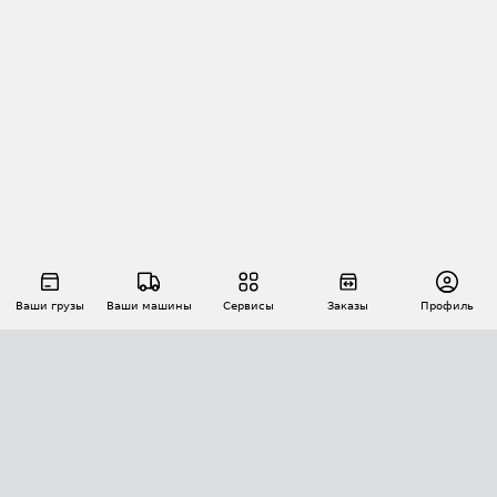
Ваши грузы
Ваши машины
Сервисы
Заказы
Профиль
АВТОМАТИЗАЦИЯ ПЕРЕВОЗОК
Площадки
Заказы
Торги
Тендеры
АТИ-Доки
GPS-мониторинг
АТИ Мессенджер
Цепочки грузов