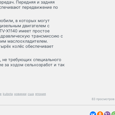
передач. Передняя и задняя
спечивают передвижение по
мобили, в которых могут
дизельным двигателем с
TV-X1140 имеет простое
гидравлическую трансмиссию с
шим маслоохладителем.
тырёх колёс обеспечивает
, не требующих специального
ие за ходом сельхозработ и так
re
kubota
новинки
сша
япония
83 просмотров 