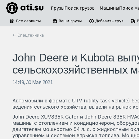
Грузы
Поиск грузов
Машины
Поиск м
Все сервисы
Ваши грузы
Добавить груз
← Спецтехника
John Deere и Kubota вып
сельскохозяйственных 
14:49, 30 Мая 2021
Автомобили в формате UTV (utility task vehicle) б
ведения сельского хозяйства, вывели на рынок ко
John Deere XUV835R Gator и John Deere 835R HVA
машины с отоплением и кондиционером, оборуд
двигателем мощностью 54 л. с. с жидкостным ох
управлением и системой впрыска топлива. Мощно