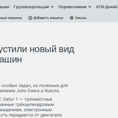
ашин
Грузовладельцам
Перевозчикам
АТИ-Доки
А
Ваши машины
Добавить машину
Заказы
устили новый вид
машин
ез особых задач, но полезные для
мпании John Deere и Kubota.
C Gator 1 — трёхместные
ованные трёхцилиндровым
лаждением, электронным
сть передается от двигателя