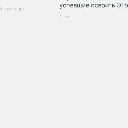
успевшие освоить ЭТ
й транспорт
Дзен