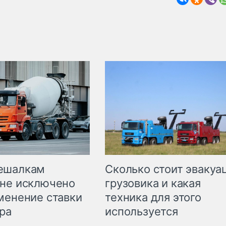
Сколько стоит эвакуа
ешалкам
грузовика и какая
не исключено
техника для этого
менение ставки
используется
ра