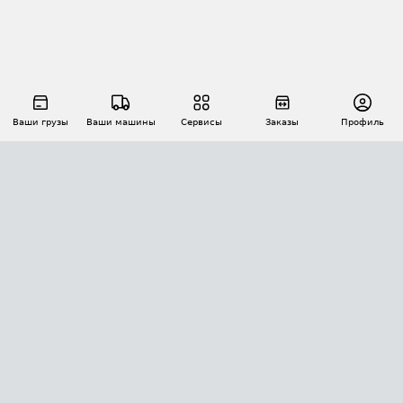
Ваши грузы
Ваши машины
Сервисы
Заказы
Профиль
АВТОМАТИЗАЦИЯ ПЕРЕВОЗОК
Площадки
Заказы
Торги
Тендеры
АТИ-Доки
GPS-мониторинг
АТИ Мессенджер
Цепочки грузов
API ATI.SU
ПОЛЕЗНОЕ
Расчет расстояний
БЕЗОПАСНОСТЬ
Академия ATI.SU