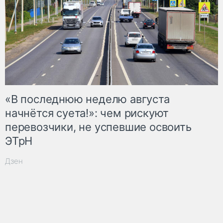
«В последнюю неделю августа
начнётся суета!»: чем рискуют
перевозчики, не успевшие освоить
ЭТрН
Дзен