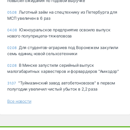
повысил ожидания по годовой выручке
Льготный заём на спецтехнику из Петербурга для
05.08
МСП увеличен в 6 раз
Южноуральское предприятие освоило выпуск
04.08
нового полуприцепа-тяжеловоза
Для студентов-аграриев под Воронежем закупили
02.08
семь единиц новой сельхозтехники
В Минске запустили серийный выпуск
02.08
малогабаритных харвестеров и форвардеров "Амкодор"
"Туймазинский завод автобетоновозов" в первом
31.07
полугодии увеличил чистый убыток в 2,2 раза
Все новости