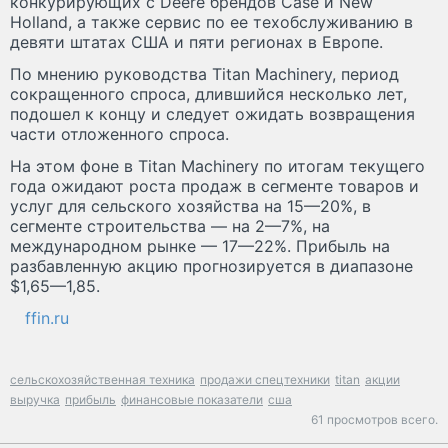
конкурирующих с Deere брендов Case и New
Holland, а также сервис по ее техобслуживанию в
девяти штатах США и пяти регионах в Европе.
По мнению руководства Titan Machinery, период
сокращенного спроса, длившийся несколько лет,
подошел к концу и следует ожидать возвращения
части отложенного спроса.
На этом фоне в Titan Machinery по итогам текущего
года ожидают роста продаж в сегменте товаров и
услуг для сельского хозяйства на 15—20%, в
сегменте строительства — на 2—7%, на
международном рынке — 17—22%. Прибыль на
разбавленную акцию прогнозируется в диапазоне
$1,65—1,85.
ffin.ru
сельскохозяйственная техника
продажи спецтехники
titan
акции
выручка
прибыль
финансовые показатели
сша
61 просмотров всего.