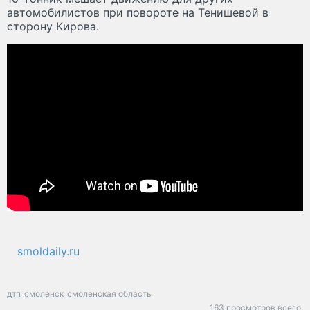
автомобилистов при повороте на Тенишевой в
сторону Кирова.
smoldaily.ru
дтп
смоленск
смоленская область
163 просмотров всего.