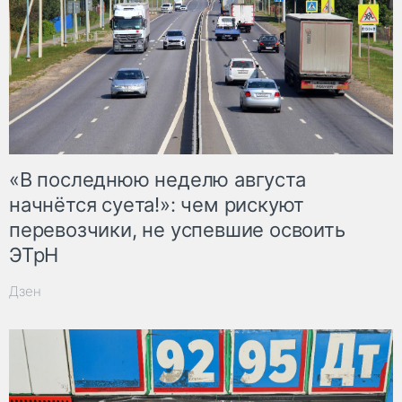
«В последнюю неделю августа
начнётся суета!»: чем рискуют
перевозчики, не успевшие освоить
ЭТрН
Дзен