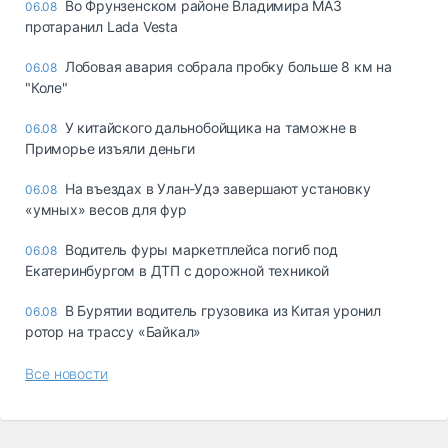
Во Фрунзенском районе Владимира МАЗ
06.08
протаранил Lada Vesta
Лобовая авария собрала пробку больше 8 км на
06.08
"Коле"
У китайского дальнобойщика на таможне в
06.08
Приморье изъяли деньги
Ha въeздax в Улaн-Удэ зaвepшaют ycтaнoвкy
06.08
«yмныx» вecoв для фyp
Водитель фуры маркетплейса погиб под
06.08
Екатеринбургом в ДТП с дорожной техникой
В Бурятии водитель грузовика из Китая уронил
06.08
ротор на трассу «Байкал»
Все новости