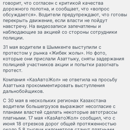
говорит, что согласен с критикой качества
дорожного полотна, и сообщает, что «вопрос
обсуждается». Водители предупреждают, что готовы
перекрыть движение, если власти не пойдут
навстречу. На видеозаписи запечатлены и
наблюдающие за акцией со стороны сотрудники
полиции.
31 мая водители в Шымкенте выступили с
протестом у рынка «Жибек жолы». Но фото,
которые они прислали Азаттыку, сняты задержания
полицией участников акции и попытки разогнать
протест.
Компания «КазАвтоЖол» не ответила на просьбу
Азаттыка прокомментировать выступления
дальнобойщиков.
С 30 мая в нескольких регионах Казахстана
водители большегрузов выражают несогласие с
планами властей сделать некоторые автотрассы
платными. 17 мая «КазАвтоЖол» сообщил, что с
июня 18 отрезков дорог общей протяженностью
около 5,8 тысячи километров станут платными.