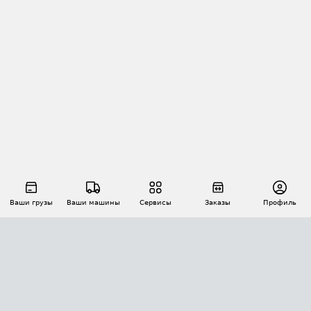
Ваши грузы
Ваши машины
Сервисы
Заказы
Профиль
АВТОМАТИЗАЦИЯ ПЕРЕВОЗОК
Площадки
Заказы
Торги
Тендеры
АТИ-Доки