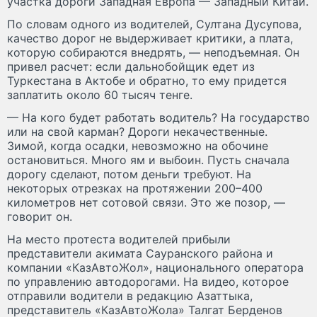
участка дороги Западная Европа — Западный Китай.
По словам одного из водителей, Султана Дусупова,
качество дорог не выдерживает критики, а плата,
которую собираются внедрять, — неподъемная. Он
привел расчет: если дальнобойщик едет из
Туркестана в Актобе и обратно, то ему придется
заплатить около 60 тысяч тенге.
— На кого будет работать водитель? На государство
или на свой карман? Дороги некачественные.
Зимой, когда осадки, невозможно на обочине
остановиться. Много ям и выбоин. Пусть сначала
дорогу сделают, потом деньги требуют. На
некоторых отрезках на протяжении 200–400
километров нет сотовой связи. Это же позор, —
говорит он.
На место протеста водителей прибыли
представители акимата Сауранского района и
компании «КазАвтоЖол», национального оператора
по управлению автодорогами. На видео, которое
отправили водители в редакцию Азаттыка,
представитель «КазАвтоЖола» Талгат Берденов