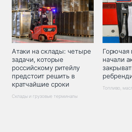
Горючая 
Атаки на склады: четыре
начали а
задачи, которые
закрыват
российскому ритейлу
ребренд
предстоит решить в
кратчайшие сроки
Топливо, мас
Склады и грузовые терминалы