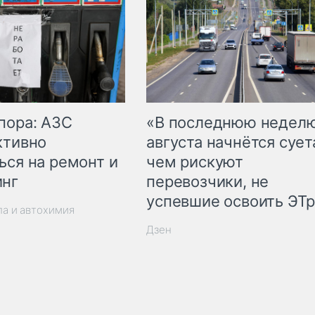
пора: АЗС
«В последнюю недел
ктивно
августа начнётся суета
ься на ремонт и
чем рискуют
инг
перевозчики, не
успевшие освоить ЭТ
ла и автохимия
Дзен