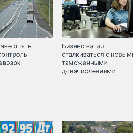
Бизнес начал
тане опять
сталкиваться с новым
контроль
таможенными
евозок
доначислениями