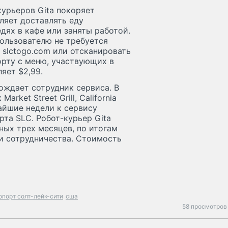
урьеров Gita покоряет
ляет доставлять еду
дях в кафе или заняты работой.
ользователю не требуется
 slctogo.com или отсканировать
рту с меню, участвующих в
яет $2,99.
ождает сотрудник сервиса. В
rket Street Grill, California
жайшие недели к сервису
та SLC. Робот-курьер Gita
ных трех месяцев, по итогам
и сотрудничества. Стоимость
опорт солт-лейк-сити
сша
58 просмотров 