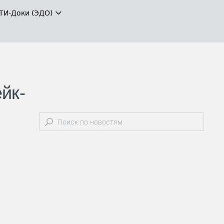
ТИ-Доки (ЭДО)
йк-