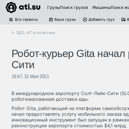
Грузы
Поиск грузов
Машины
Поиск м
Все сервисы
Ваши грузы
Добавить груз
← ЭДО, ИТ в логистике
Робот-курьер Gita начал
Сити
18:47, 31 Мая 2021
В международном аэропорту Солт-Лейк-Сити (SLC
роботизированная доставка еды.
Робот Gita, работающий на платформе самообслуж
начал предоставлять услугу мобильного заказа е
инновационный инструмент был запущен в рамка
реконструкции аэропорта стоимостью $4,1 млрд.