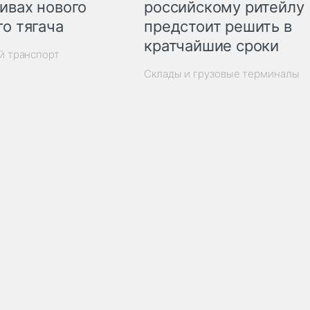
ивах нового
российскому ритейлу
го тягача
предстоит решить в
кратчайшие сроки
й транспорт
Склады и грузовые терминалы