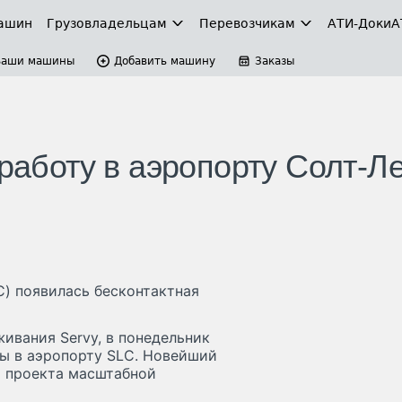
ашин
Грузовладельцам
Перевозчикам
АТИ-Доки
А
Ваши машины
Добавить машину
Заказы
 работу в аэропорту Солт-Ле
) появилась бесконтактная
ивания Servy, в понедельник
ды в аэропорту SLC. Новейший
х проекта масштабной