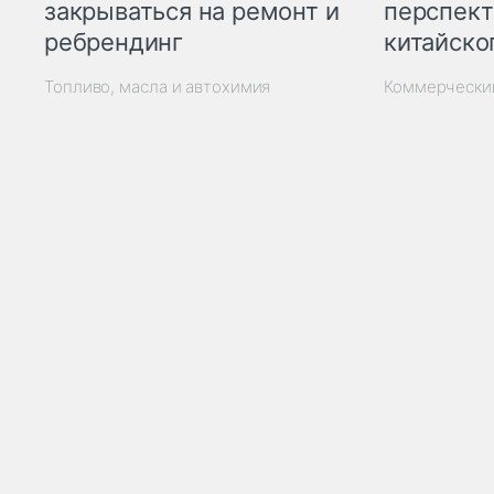
закрываться на ремонт и
перспект
ребрендинг
китайско
Топливо, масла и автохимия
Коммерчески