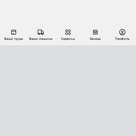
Ваши грузы
Ваши машины
Сервисы
Заказы
Профиль
АВТОМАТИЗАЦИЯ ПЕРЕВОЗОК
Площадки
Заказы
Торги
Тендеры
АТИ-Доки
GPS-мониторинг
АТИ Мессенджер
Цепочки грузов
API ATI.SU
ПОЛЕЗНОЕ
Расчет расстояний
БЕЗОПАСНОСТЬ
Академия ATI.SU
ATI.SU о безопасности