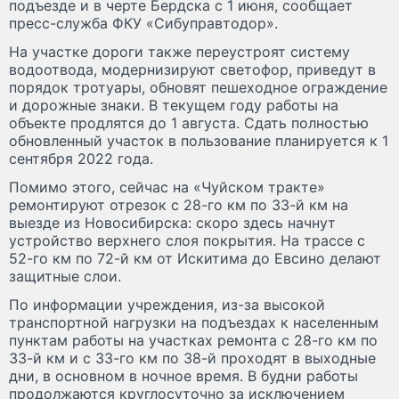
подъезде и в черте Бердска с 1 июня, сообщает
пресс-служба ФКУ «Сибуправтодор».
На участке дороги также переустроят систему
водоотвода, модернизируют светофор, приведут в
порядок тротуары, обновят пешеходное ограждение
и дорожные знаки. В текущем году работы на
объекте продлятся до 1 августа. Сдать полностью
обновленный участок в пользование планируется к 1
сентября 2022 года.
Помимо этого, сейчас на «Чуйском тракте»
ремонтируют отрезок с 28-го км по 33-й км на
выезде из Новосибирска: скоро здесь начнут
устройство верхнего слоя покрытия. На трассе с
52-го км по 72-й км от Искитима до Евсино делают
защитные слои.
По информации учреждения, из-за высокой
транспортной нагрузки на подъездах к населенным
пунктам работы на участках ремонта с 28-го км по
33-й км и с 33-го км по 38-й проходят в выходные
дни, в основном в ночное время. В будни работы
продолжаются круглосуточно за исключением