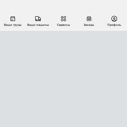
Ваши грузы
Ваши машины
Сервисы
Заказы
Профиль
АВТОМАТИЗАЦИЯ ПЕРЕВОЗОК
Площадки
Заказы
Торги
Тендеры
АТИ-Доки
GPS-мониторинг
АТИ Мессенджер
Цепочки грузов
API ATI.SU
ПОЛЕЗНОЕ
Расчет расстояний
БЕЗОПАСНОСТЬ
Академия ATI.SU
ATI.SU о безопасности
Звезды ATI.SU на вашем сайте
КОНТАКТЫ И ТАРИФЫ
Памятка по проверке контрагентов
Индекс ATI.SU FTL РФ