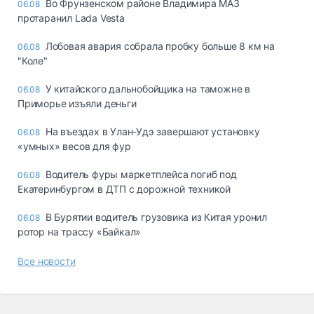
Во Фрунзенском районе Владимира МАЗ
06.08
протаранил Lada Vesta
Лобовая авария собрала пробку больше 8 км на
06.08
"Коле"
У китайского дальнобойщика на таможне в
06.08
Приморье изъяли деньги
Ha въeздax в Улaн-Удэ зaвepшaют ycтaнoвкy
06.08
«yмныx» вecoв для фyp
Водитель фуры маркетплейса погиб под
06.08
Екатеринбургом в ДТП с дорожной техникой
В Бурятии водитель грузовика из Китая уронил
06.08
ротор на трассу «Байкал»
Все новости