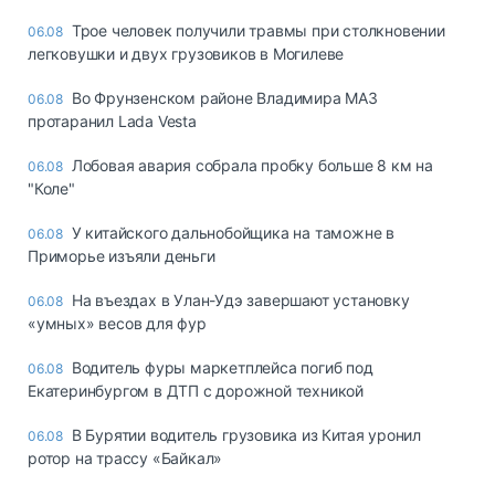
Трое человек получили травмы при столкновении
06.08
легковушки и двух грузовиков в Могилеве
Во Фрунзенском районе Владимира МАЗ
06.08
протаранил Lada Vesta
Лобовая авария собрала пробку больше 8 км на
06.08
"Коле"
У китайского дальнобойщика на таможне в
06.08
Приморье изъяли деньги
Ha въeздax в Улaн-Удэ зaвepшaют ycтaнoвкy
06.08
«yмныx» вecoв для фyp
Водитель фуры маркетплейса погиб под
06.08
Екатеринбургом в ДТП с дорожной техникой
В Бурятии водитель грузовика из Китая уронил
06.08
ротор на трассу «Байкал»