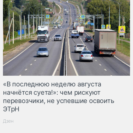
«В последнюю неделю августа
начнётся суета!»: чем рискуют
перевозчики, не успевшие освоить
ЭТрН
Дзен