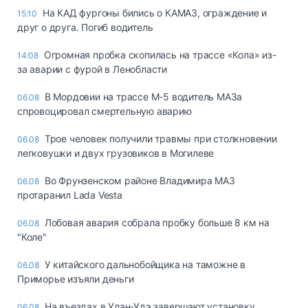
На КАД фургоны бились о КАМАЗ, ограждение и
15:10
друг о друга. Погиб водитель
Огромная пробка скопилась на трассе «Кола» из-
14:08
за аварии с фурой в Ленобласти
В Мордовии на трассе М-5 водитель МАЗа
06.08
спровоцировал смертельную аварию
Трое человек получили травмы при столкновении
06.08
легковушки и двух грузовиков в Могилеве
Во Фрунзенском районе Владимира МАЗ
06.08
протаранил Lada Vesta
Лобовая авария собрала пробку больше 8 км на
06.08
"Коле"
У китайского дальнобойщика на таможне в
06.08
Приморье изъяли деньги
Ha въeздax в Улaн-Удэ зaвepшaют ycтaнoвкy
06.08