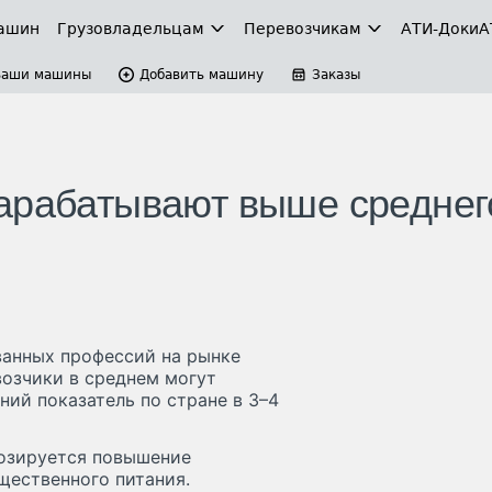
ашин
Грузовладельцам
Перевозчикам
АТИ-Доки
А
Ваши машины
Добавить машину
Заказы
арабатывают выше среднег
ванных профессий на рынке
возчики в среднем могут
ний показатель по стране в 3–4
нозируется повышение
бщественного питания.