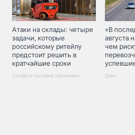
Атаки на склады: четыре
«В посл
задачи, которые
августа н
российскому ритейлу
чем рис
предстоит решить в
перевозч
кратчайшие сроки
успевшие
Склады и грузовые терминалы
Дзен