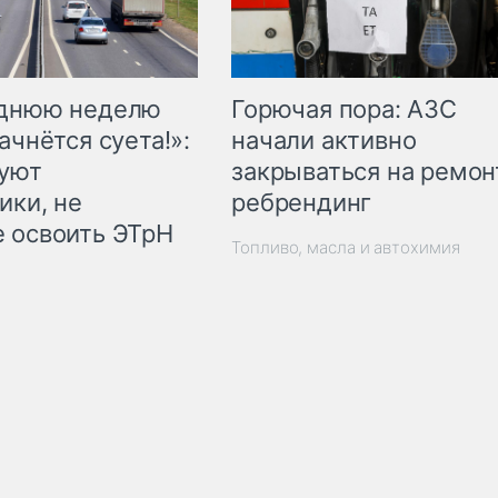
Горючая пора: АЗС
еднюю неделю
начали активно
ачнётся суета!»:
закрываться на ремон
куют
ребрендинг
ики, не
 освоить ЭТрН
Топливо, масла и автохимия