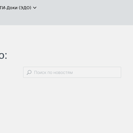
ТИ-Доки (ЭДО)
о: