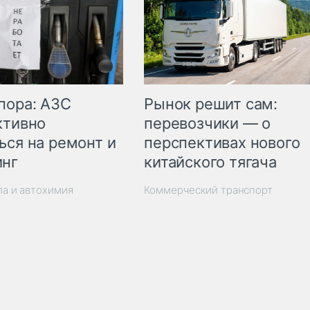
пора: АЗС
Рынок решит сам:
ктивно
перевозчики — о
ься на ремонт и
перспективах нового
инг
китайского тягача
ла и автохимия
Коммерческий транспорт