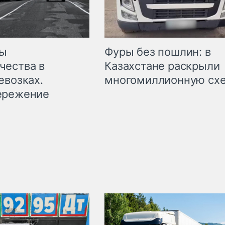
мы
Фуры без пошлин: в
чества в
Казахстане раскрыли
евозках.
многомиллионную сх
ережение