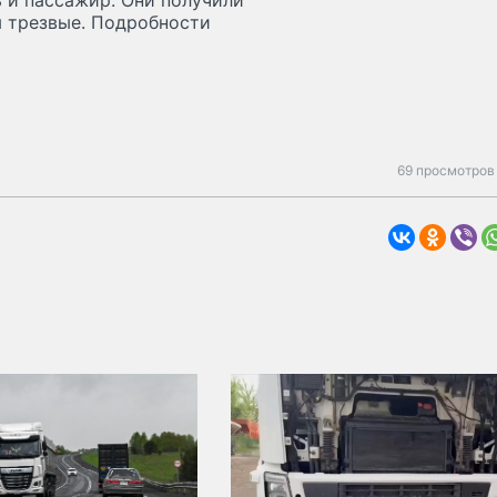
 и пассажир. Они получили
я трезвые. Подробности
69 просмотров 