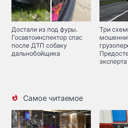
Три схе
Достали из под фуры.
мошенни
Госавтоинспектор спас
грузопер
после ДТП собаку
Предост
дальнобойщика
эксперта
Самое читаемое