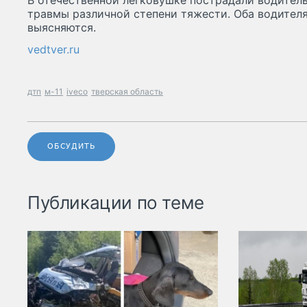
В отечественной легковушке пострадали водитель
травмы различной степени тяжести. Оба водител
выясняются.
vedtver.ru
дтп
м-11
iveco
тверская область
ОБСУДИТЬ
Публикации по теме