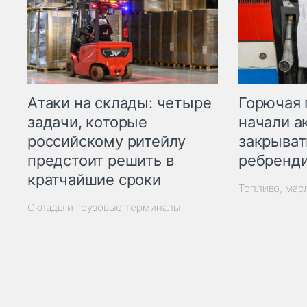
Горючая 
Атаки на склады: четыре
начали а
задачи, которые
закрыват
российскому ритейлу
ребренд
предстоит решить в
кратчайшие сроки
Топливо, мас
Склады и грузовые терминалы