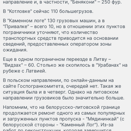
направление и, в частности, "Бенякони" – 250 фур.
В "Котловке" сейчас 110 большегрузов.
В "Каменном логе" 130 грузовых машин, а в
"Привалке" – всего 10, но в отношении этих пунктов
пограничники уточняют, что количество
транспортных средств приводится на основании
сведений, предоставленных оператором зоны
ожидания.
Еще в одном пограничном переезде в Литву –
"Видзах" – 60. Столько же скопилось в "Урабанах" на
рубеже с Латвией.
В польском направлении, по онлайн-данным на
сайте Госпогранкомитета, очередей нет. Такая же
ситуация была и в четверг. Однако на литовском
направлении грузовиков было значительно больше.
Напомним, что на белорусско-литовской границе
продолжается ремонт одного из самых популярных
и загруженных пунктов пропуска - "Мядининкай" (с
белорусской стороны - "Каменный Лог"). Из-за
работ по реконструкции, которая завершится