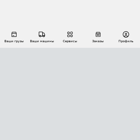
Ваши грузы
Ваши машины
Сервисы
Заказы
Профиль
АВТОМАТИЗАЦИЯ ПЕРЕВОЗОК
Площадки
Заказы
Торги
Тендеры
АТИ-Доки
GPS-мониторинг
АТИ Мессенджер
Цепочки грузов
API ATI.SU
ПОЛЕЗНОЕ
Расчет расстояний
БЕЗОПАСНОСТЬ
Академия ATI.SU
ATI.SU о безопасности