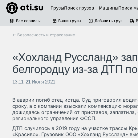
Грузы
Поиск грузов
Машины
Поиск м
Все сервисы
Ваши грузы
Добавить груз
← Безопасность и страхование
«Хохланд Руссланд» зап
белгородцу из-за ДТП по
13:11, 21 Июня 2021
В аварии погиб отец истца. Суд приговорил води
сроку, а с компании взыскали компенсацию морал
дожидаясь ограничений от приставов, заплатила,
регионального управления ФССП.
ДТП случилось в 2019 году на участке трассы К
«Красиво». Грузовик ООО «Хохланд Руссланд» вые