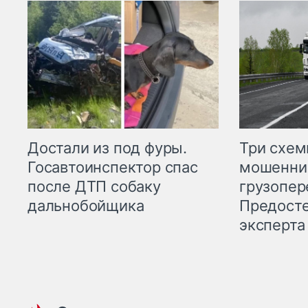
Три схе
Достали из под фуры.
мошенни
Госавтоинспектор спас
грузопер
после ДТП собаку
Предост
дальнобойщика
эксперта