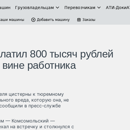
ашин
Грузовладельцам
Перевозчикам
АТИ-Доки
А
Ваши машины
Добавить машину
Заказы
латил 800 тысяч рублей
 вине работника
теля цистерны к тюремному
ьного вреда, которую она, не
 сообщили в пресс-службе
рым — Комсомольский —
хал на встречку и столкнулся с