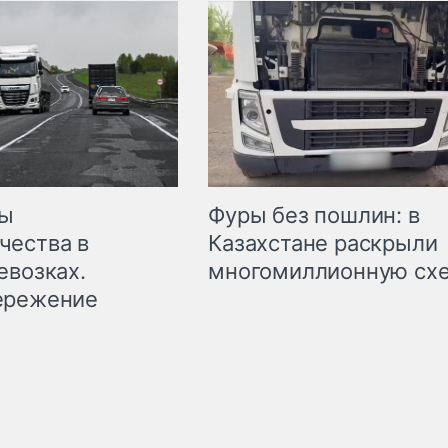
мы
Фуры без пошлин: в
чества в
Казахстане раскрыли
евозках.
многомиллионную сх
ережение