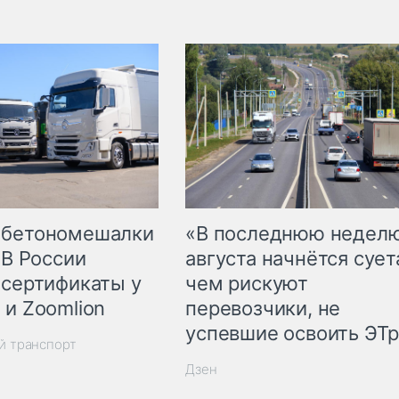
 бетономешалки
«В последнюю недел
 В России
августа начнётся суета
 сертификаты у
чем рискуют
 и Zoomlion
перевозчики, не
успевшие освоить ЭТ
й транспорт
Дзен