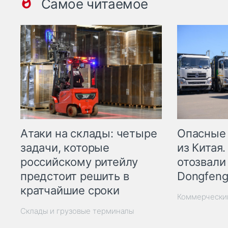
Самое читаемое
Опасные
Атаки на склады: четыре
из Китая.
задачи, которые
отозвали
российскому ритейлу
Dongfeng
предстоит решить в
кратчайшие сроки
Коммерчески
Склады и грузовые терминалы