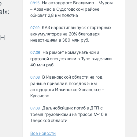
ю
На автодороге Владимир – Муром
08:15
– Арзамас в Судогодском районе
!»:
обновят 2,8 км полотна
КАЗ нарастит выпуск стартерных
07:19
аккумуляторов на 20% благодаря
рН
инвестициям в 380 млн руб.
На ремонт коммунальной и
07:06
грузовой спецтехники в Туле выделили
40 млн руб.
В Ивановской области на год
07.08
раньше привели в порядок 5 км
автодороги Ильинское-Хованское –
Кулачево
Дальнобойщик погиб в ДТП с
07.08
тремя грузовиками на трассе М-10 в
Тверской области
Все новости