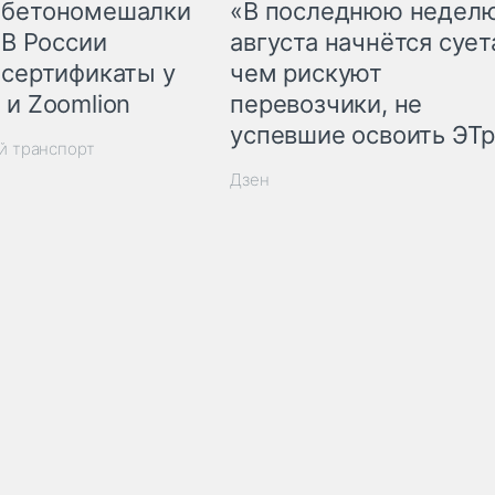
 бетономешалки
«В последнюю недел
 В России
августа начнётся суета
 сертификаты у
чем рискуют
 и Zoomlion
перевозчики, не
успевшие освоить ЭТ
й транспорт
Дзен