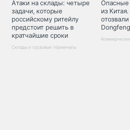
Опасные
Атаки на склады: четыре
из Китая.
задачи, которые
отозвали
российскому ритейлу
Dongfeng
предстоит решить в
кратчайшие сроки
Коммерчески
Склады и грузовые терминалы