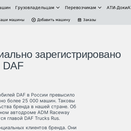
ашин
Грузовладельцам
Перевозчикам
АТИ-Доки
А
Ваши машины
Добавить машину
Заказы
циально зарегистрировано
в DAF
обилей DAF в России превысило
но более 25 000 машин. Таковы
ства бренда в нашей стране. Об
овном автодроме ADM Raceway
я главой DAF Trucks Rus.
нциальных клиентов бренда. Они