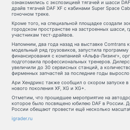
ознакомились с экспозицией тягачей и шасси DAF,
драйв тягачей DAF XF с кабинами Super Space Ca
гоночном треке.
Кроме того, на специальной площадке создали з
городском пространстве на застроенных шасси, 
участникам тест-драйвов.
Напомним, два года назад на выставке Сomtrans 
модельный ряд грузовиков, запустила программу 
финансирования с компанией «Альфа-Лизинг», орг
подготовила профессиональных тренеров. Дилерс
увеличили до 30 сервисных станций, а количеств
фирменных запчастей за последние годы выросло 
Ари Хендрикс также сообщил о скором запуске в
нового поколения XF, XG и XG+.
Отметим, что прошедшее мероприятие на автодр
которое было посвящено юбилею DAF в России. До
России обещают провести ещё несколько масшта
igrader.ru