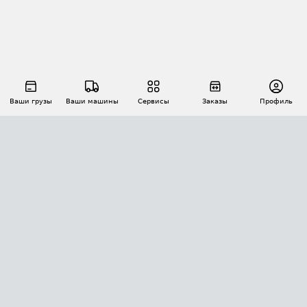
Ваши грузы
Ваши машины
Сервисы
Заказы
Профиль
АВТОМАТИЗАЦИЯ ПЕРЕВОЗОК
Площадки
Заказы
Торги
Тендеры
АТИ-Доки
GPS-мониторинг
АТИ Мессенджер
Цепочки грузов
API ATI.SU
ПОЛЕЗНОЕ
Расчет расстояний
БЕЗОПАСНОСТЬ
Академия ATI.SU