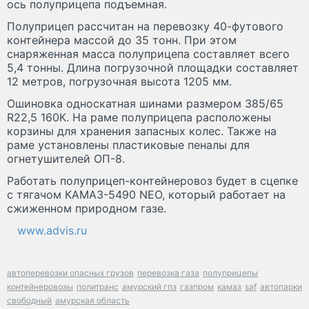
ось полуприцепа подъемная.
Полуприцеп рассчитан на перевозку 40-футового
контейнера массой до 35 тонн. При этом
снаряженная масса полуприцепа составляет всего
5,4 тонны. Длина погрузочной площадки составляет
12 метров, погрузочная высота 1205 мм.
Ошиновка односкатная шинами размером 385/65
R22,5 160К. На раме полуприцепа расположены
корзины для хранения запасных колес. Также на
раме установлены пластиковые пеналы для
огнетушителей ОП-8.
Работать полуприцеп-контейнеровоз будет в сцепке
с тягачом КАМАЗ-5490 NEO, который работает на
сжиженном природном газе.
www.advis.ru
автоперевозки опасных грузов
перевозка газа
полуприцепы
контейнеровозы
политранс
амурский гпз
газпром
камаз
saf
автопарки
свободный
амурская область