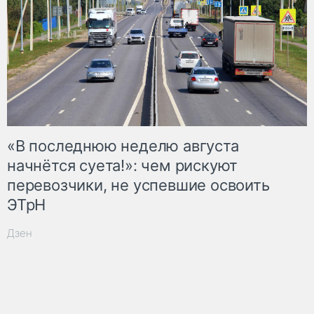
«В последнюю неделю августа
начнётся суета!»: чем рискуют
перевозчики, не успевшие освоить
ЭТрН
Дзен