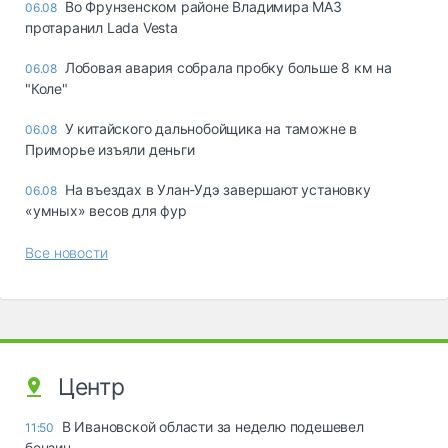
Во Фрунзенском районе Владимира МАЗ
06.08
протаранил Lada Vesta
Лобовая авария собрала пробку больше 8 км на
06.08
"Коле"
У китайского дальнобойщика на таможне в
06.08
Приморье изъяли деньги
Ha въeздax в Улaн-Удэ зaвepшaют ycтaнoвкy
06.08
«yмныx» вecoв для фyp
Все новости
Центр
В Ивановской области за неделю подешевел
11:50
бензин