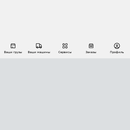
Ваши грузы
Ваши машины
Сервисы
Заказы
Профиль
АВТОМАТИЗАЦИЯ ПЕРЕВОЗОК
Площадки
Заказы
Торги
Тендеры
АТИ-Доки
GPS-мониторинг
АТИ Мессенджер
Цепочки грузов
API ATI.SU
ПОЛЕЗНОЕ
Расчет расстояний