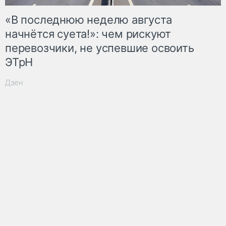
«В последнюю неделю августа
начнётся суета!»: чем рискуют
перевозчики, не успевшие освоить
ЭТрН
Дзен