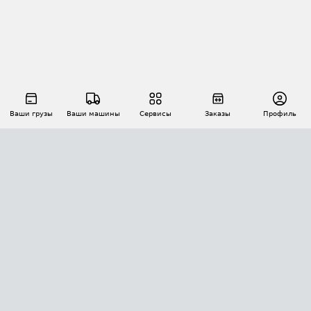
Ваши грузы
Ваши машины
Сервисы
Заказы
Профиль
АВТОМАТИЗАЦИЯ ПЕРЕВОЗОК
Площадки
Заказы
Торги
Тендеры
АТИ-Доки
GPS-мониторинг
АТИ Мессенджер
Цепочки грузов
API ATI.SU
ПОЛЕЗНОЕ
Расчет расстояний
БЕЗОПАСНОСТЬ