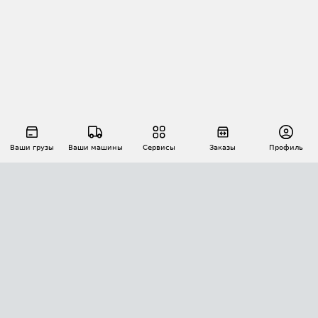
Ваши грузы
Ваши машины
Сервисы
Заказы
Профиль
АВТОМАТИЗАЦИЯ ПЕРЕВОЗОК
Площадки
Заказы
Торги
Тендеры
АТИ-Доки
GPS-мониторинг
АТИ Мессенджер
Цепочки грузов
API ATI.SU
ПОЛЕЗНОЕ