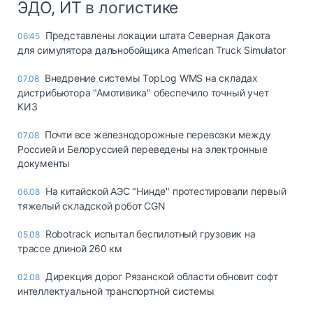
ЭДО, ИТ в логистике
Представлены локации штата Северная Дакота
06:45
для симулятора дальнобойщика American Truck Simulator
Внедрение системы TopLog WMS на складах
07.08
дистрибьютора "Амотивика" обеспечило точный учет
КИЗ
Почти все железнодорожные перевозки между
07.08
Россией и Белоруссией переведены на электронные
документы
На китайской АЭС "Нинде" протестировали первый
06.08
тяжелый складской робот CGN
Robotrack испытал беспилотный грузовик на
05.08
трассе длиной 260 км
Дирекция дорог Рязанской области обновит софт
02.08
интеллектуальной транспортной системы