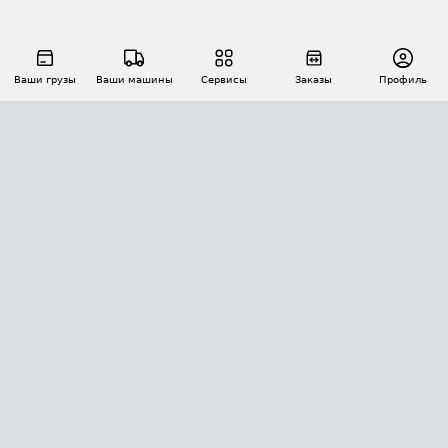
Ваши грузы
Ваши машины
Сервисы
Заказы
Профиль
АВТОМАТИЗАЦИЯ ПЕРЕВОЗОК
Площадки
Заказы
Торги
Тендеры
АТИ-Доки
GPS-мониторинг
АТИ Мессенджер
Цепочки грузов
API ATI.SU
ПОЛЕЗНОЕ
Расчет расстояний
БЕЗОПАСНОСТЬ
Академия ATI.SU
ATI.SU о безопасности
Звезды ATI.SU на вашем сайте
КОНТАКТЫ И ТАРИФЫ
Памятка по проверке контрагентов
Индекс ATI.SU FTL РФ
О системе ATI.SU